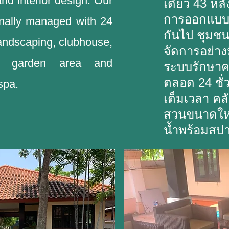
nd interior design. Our
เดี่ยว 43 หล
การออกแบบภ
onally managed with 24
กันไป ชุมชน
 landscaping, clubhouse,
จัดการอย่าง
rge garden area and
ระบบรักษา
ตลอด 24 ชั
spa.
เต็มเวลา คล
สวนขนาดให
น้ำพร้อมสปา